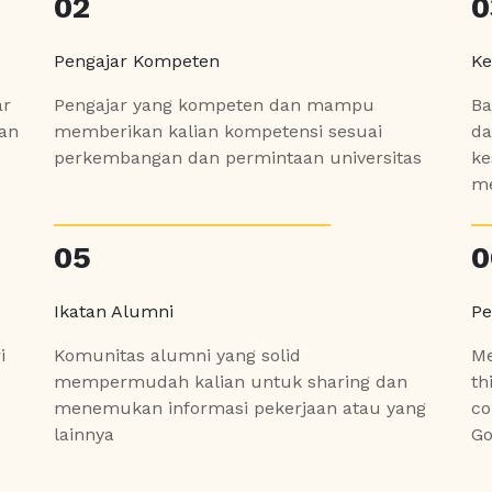
02
0
Pengajar Kompeten
Ke
ar
Pengajar yang kompeten dan mampu
Ba
kan
memberikan kalian kompetensi sesuai
da
perkembangan dan permintaan universitas
ke
me
05
0
Ikatan Alumni
Pe
i
Komunitas alumni yang solid
Me
mempermudah kalian untuk sharing dan
th
menemukan informasi pekerjaan atau yang
co
lainnya
Go