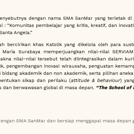
nyebutnya dengan nama SMA SanMar yang terletak di j
isi : “Komunitas pembelajar yang kritis, kreatif, dan inov
Santa Angela.”
 bercirikan khas Katolik yang dikelola oleh para sust
 Maria Surabaya memperjuangkan nilai-nilai SERVIAM 
Makna nilai−nilai tersebut telah diintegrasikan dalam 
 didik, pengembangan inovasi wirausaha, penguatan kem
k di bidang akademik dan non akademik, serta pilihan an
entukan sikap dan perilaku (
attitude & behaviour
) yan
s dan berwawasan global di masa depan.
“The School of 
 dengan SMA SanMar dan bersiap menggapai masa depan 