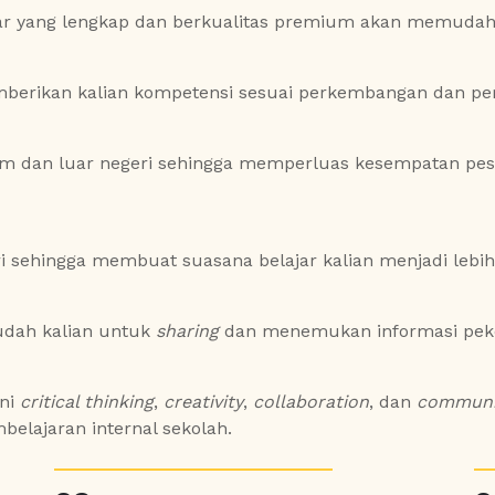
jar yang lengkap dan berkualitas premium akan memudahk
rikan kalian kompetensi sesuai perkembangan dan perm
am dan luar negeri sehingga memperluas kesempatan pese
ri sehingga membuat suasana belajar kalian menjadi lebi
dah kalian untuk
sharing
dan menemukan informasi peker
kni
critical thinking
,
creativity
,
collaboration
, dan
communi
elajaran internal sekolah.